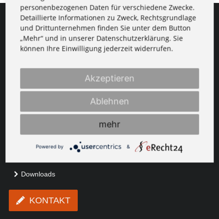
personenbezogenen Daten für verschiedene Zwecke.
Detaillierte Informationen zu Zweck, Rechtsgrundlage
und Drittunternehmen finden Sie unter dem Button
Anschrift & Kontakt
„Mehr“ und in unserer Datenschutzerklärung. Sie
können Ihre Einwilligung jederzeit widerrufen.
Didi Bujack
Am Hügel 13
07318 Saalfeld/Saale
Akzeptieren
03671 531533
kontakt@didiplay.de
Ablehnen
Medien
mehr
Fotos
Musik
Powered by
&
Videos
Downloads
KONTAKT