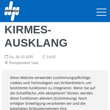
REMPTENDORFER
KIRMES-
AUSKLANG
So,
26.10.2025
14:00
Remptendorf Saal
Diese Website verwendet zustimmungspflichtige
ein echt charmanter Ausklang mit echtem Segen!
cookies und Technologien von Drittanbietern, um
bestimmte Funktionen zu integrieren. Wenn Sie auf
die Schaltfläche „Alle akzeptieren“ klicken, werden
ZURÜCK
diese Funktionen aktiviert (Zustimmung). Nach
erfolgter Einwilligung verarbeiten wir und die
beteiligten Drittunternehmen Ihre