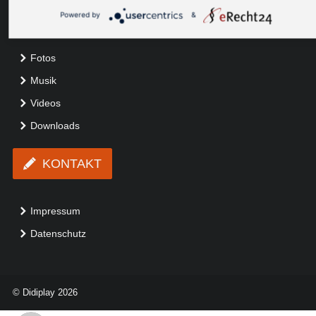
03671 531533
kontakt@didiplay.de
Powered by
&
Medien
Fotos
Musik
Videos
Downloads
KONTAKT
Impressum
Datenschutz
© Didiplay 2026