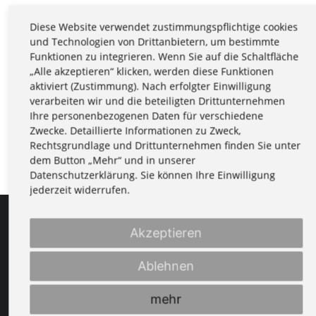
Diese Website verwendet zustimmungspflichtige cookies
der Kult zum Pfingst-Montag: die 1. Kirmse im Jahr
und Technologien von Drittanbietern, um bestimmte
Funktionen zu integrieren. Wenn Sie auf die Schaltfläche
(die sogenannte Salatkirmes) mit Schalmeien,
„Alle akzeptieren“ klicken, werden diese Funktionen
Blasmusik & meiner Wenigkeit zum Frühschoppen
aktiviert (Zustimmung). Nach erfolgter Einwilligung
ab 10:00
verarbeiten wir und die beteiligten Drittunternehmen
Ihre personenbezogenen Daten für verschiedene
Zwecke. Detaillierte Informationen zu Zweck,
ZURÜCK
Rechtsgrundlage und Drittunternehmen finden Sie unter
dem Button „Mehr“ und in unserer
Datenschutzerklärung. Sie können Ihre Einwilligung
jederzeit widerrufen.
Akzeptieren
Anschrift & Kontakt
Ablehnen
Didi Bujack
Am Hügel 13
mehr
07318 Saalfeld/Saale